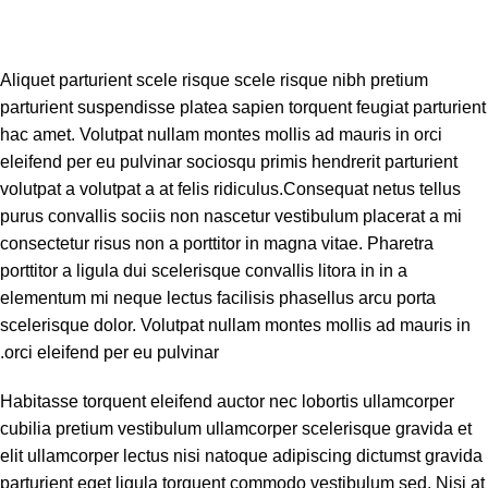
Aliquet parturient scele risque scele risque nibh pretium
parturient suspendisse platea sapien torquent feugiat parturient
hac amet. Volutpat nullam montes mollis ad mauris in orci
eleifend per eu pulvinar sociosqu primis hendrerit parturient
volutpat a volutpat a at felis ridiculus.
Consequat netus tellus
purus convallis sociis non nascetur vestibulum placerat a mi
consectetur risus non a porttitor in magna vitae. Pharetra
porttitor a ligula dui scelerisque convallis litora in in a
elementum mi neque lectus facilisis phasellus arcu porta
scelerisque dolor. Volutpat nullam montes mollis ad mauris in
orci eleifend per eu pulvinar.
Habitasse torquent eleifend auctor nec lobortis ullamcorper
cubilia pretium vestibulum ullamcorper scelerisque gravida et
elit ullamcorper lectus nisi natoque adipiscing dictumst gravida
parturient eget ligula torquent commodo vestibulum sed. Nisi at