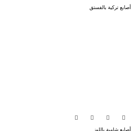
أصابع تركية بالفستق
أصابع شامية باللوز