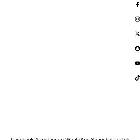
جميع الحقوق محفوظة © 2026
حلويات اللازينه
– صنع بحب لـ
حلويات اللازينه
Facebook
X
Instagram
WhatsApp
Snapchat
TikTok