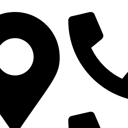
ل
العنوان