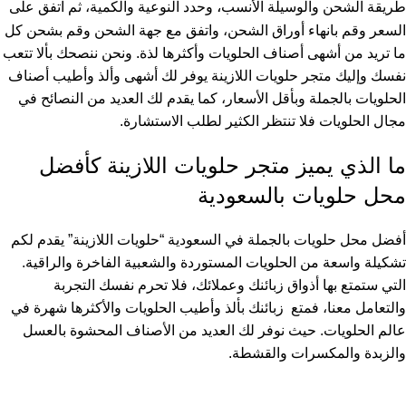
،
طريقة الشحن والوسيلة الأنسب
وحدد النوعية والكمية، ثم اتفق على
السعر وقم بانهاء أوراق الشحن، واتفق مع جهة الشحن وقم بشحن كل
ما تريد من أشهى أصناف الحلويات وأكثرها لذة. ونحن ننصحك بألا تتعب
نفسك وإليك متجر حلويات اللازينة يوفر لك أشهى وألذ وأطيب أصناف
الحلويات بالجملة وبأقل الأسعار، كما يقدم لك العديد من النصائح في
مجال الحلويات فلا تنتظر الكثير لطلب الاستشارة.
ما الذي يميز متجر حلويات اللازينة كأفضل
محل حلويات بالسعودية
أفضل محل حلويات بالجملة في السعودية “حلويات اللازينة” يقدم لكم
تشكيلة واسعة من الحلويات المستوردة والشعبية الفاخرة والراقية.
التي ستمتع بها أذواق زبائنك وعملائك، فلا تحرم نفسك التجربة
والتعامل معنا، فمتع زبائنك بألذ وأطيب الحلويات والأكثرها شهرة في
عالم الحلويات. حيث نوفر لك العديد من الأصناف المحشوة بالعسل
والزبدة والمكسرات والقشطة.