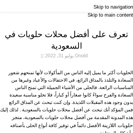
حكايات السكر والمذاق
Skip to navigation
Skip to main content
Home
اللازينه
اللازينه
تعرف على أفضل محلات حلويات في
السعودية
0
old
On يوليو 31, 2022
الحلويات أكثر ما يميل إليه الناس من المأكولات لأنها تمنحهم شعور
السعادة والتلذذ بالمذاق الرائع، في الاحتفالات والأعياد وغيرها من
المناسبات الرائعة. فالحلى من الأشياء الجميلة التي تمنح الناس
السعادة والفرح سواءً كانوا صغاراً أو كباراً، فلا تخلو مناسبة سعيدة
بدون وجود هذه المقبلات اللذيذة. وإن كنت تبحث عن المذاق الرائع
فمن المؤكد أنك تبحث عن أفضل محلات حلويات بالسعودية . لذلك إليك
متجر
هذه المدونة المقدمة من أفضل محلات حلويات بالسعودية،
حلويات اللازينة
الأفضل دائماً في توفير كافة أنواع الحلى بأصنافه