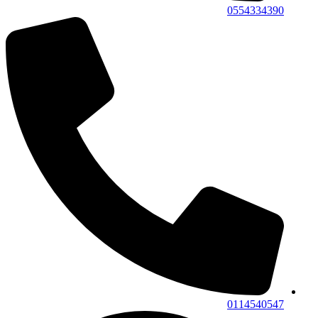
0554334390
0114540547