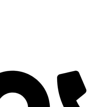
ل
العنوان